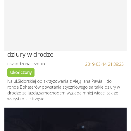
dziury w drodze
uszkodzona jezdnia
2019-03-14 21:39:25
Ukończony
Na ul.Sidorskiej od skrzyzowania z Aleją Jana Pawła II do
ronda Bohaterów powstania styczniowego sa takie dziury w
drodze ze jazda,samochodem wyglada mniej wiecej tak ze
wszystko sie trzęsie