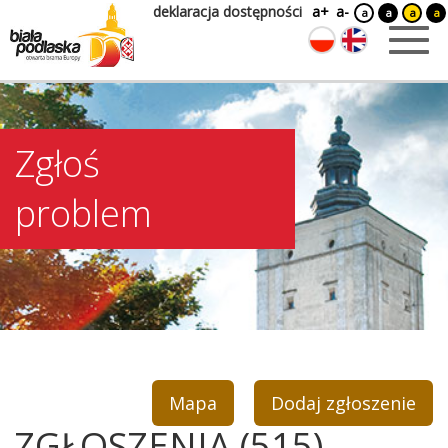
deklaracja dostępności
a+
a-
a
a
a
a
Zgłoś
problem
Mapa
Dodaj zgłoszenie
ZGŁOSZENIA (515)