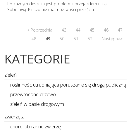
Po kazdym deszczu jest problem z przejazdem ulicą
Sobolową. Pieszo nie ma możliwości przejścia
< Poprzednia
43
44
45
46
47
48
49
50
51
52
Następna>
KATEGORIE
zieleń
roślinność utrudniająca poruszanie się drogą publiczną
przewrócone drzewo
zieleń w pasie drogowym
zwierzęta
chore lub ranne zwierzę