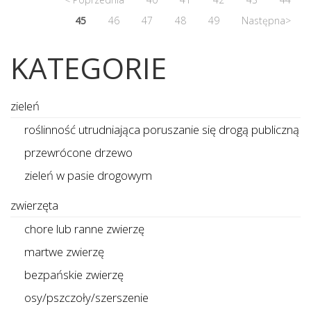
45
46
47
48
49
Następna>
KATEGORIE
zieleń
roślinność utrudniająca poruszanie się drogą publiczną
przewrócone drzewo
zieleń w pasie drogowym
zwierzęta
chore lub ranne zwierzę
martwe zwierzę
bezpańskie zwierzę
osy/pszczoły/szerszenie