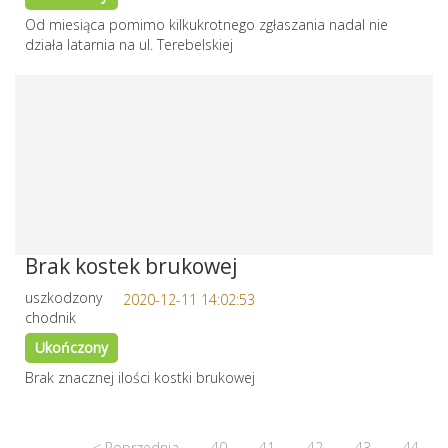
Od miesiąca pomimo kilkukrotnego zgłaszania nadal nie
działa latarnia na ul. Terebelskiej
Brak kostek brukowej
uszkodzony
2020-12-11 14:02:53
chodnik
Ukończony
Brak znacznej ilości kostki brukowej
< Poprzednia
40
41
42
43
44