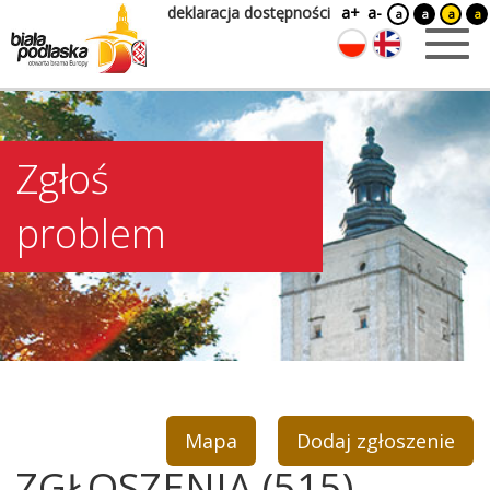
deklaracja dostępności
a+
a-
a
a
a
a
Zgłoś
problem
Mapa
Dodaj zgłoszenie
ZGŁOSZENIA (515)