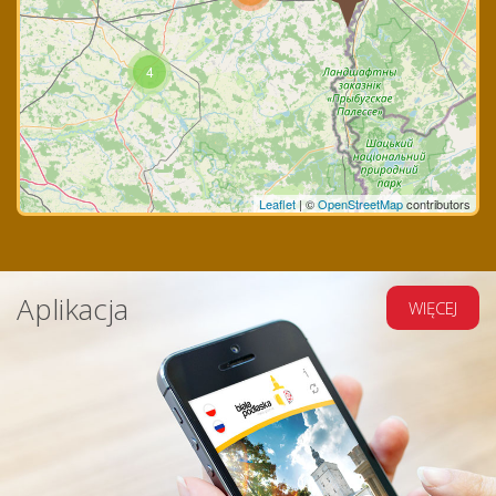
4
Leaflet
|
©
OpenStreetMap
contributors
Aplikacja
WIĘCEJ