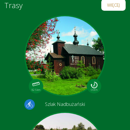
Trasy
WIĘCEJ
82.5 km
0:00 h
Szlak Nadbużański