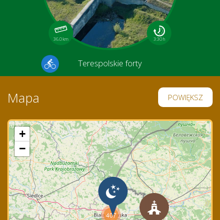
36.0 km
3:30 h
Terespolskie forty
Mapa
POWIĘKSZ
+
−
407