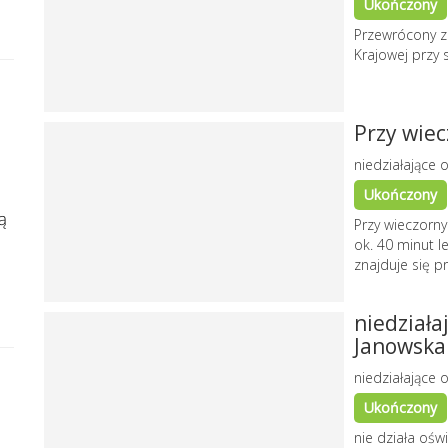
Ukończony
Przewrócony zn
Krajowej przy 
Przy wiec
niedziałające o
Ukończony
ą
Przy wieczorny
ok. 40 minut l
znajduje się p
niedziała
Janowska
niedziałające o
Ukończony
nie działa ośw