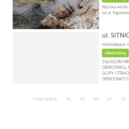
Wysoka woda 
na ul. Kąpielow
ul. SITN
niedziałające o
Ukończony
ZGŁASZAM NIE
OBWODNICĄ, N
SŁUPY I STRA
OBWODNICY DU
< Poprzednia
38
39
40
41
42