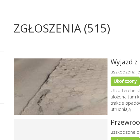
ZGŁOSZENIA (515)
Wyjazd z
uszkodzona je
Ukończony
Ulica Terebels
ułożona tam ko
trakcie opadów
utrudniają...
Przewróc
uszkodzone o