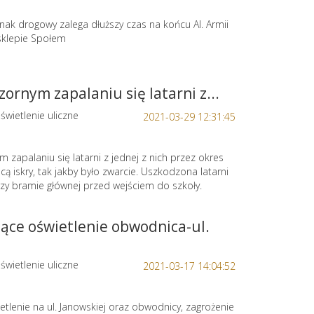
ak drogowy zalega dłuższy czas na końcu Al. Armii
sklepie Społem
zornym zapalaniu się latarni z...
świetlenie uliczne
2021-03-29 12:31:45
m zapalaniu się latarni z jednej z nich przez okres
ecą iskry, tak jakby było zwarcie. Uszkodzona latarni
rzy bramie głównej przed wejściem do szkoły.
jące oświetlenie obwodnica-ul.
świetlenie uliczne
2021-03-17 14:04:52
ietlenie na ul. Janowskiej oraz obwodnicy, zagrożenie