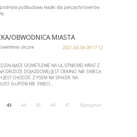
podmyła podbudowę kładki dla pieszych/rowerów
ej
ICKA/OBWODNICA MIASTA
świetlenie uliczne
2021-03-04 09:17:12
DZIAŁAJĄCE OŚWIETLENIE NA UL.SITNICKIEJ WRAZ Z
A DRODZE DOJAZDOWEJ JEST CIEMNO, NIE ŚWIECĄ
CH JEST CHODZIĆ Z PSEM NA SPACER. NA
ŻO SŁUPÓW NIE ŚWIECI....
43
44
45
46
47
Następna>