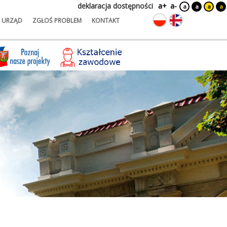
deklaracja dostępności
a+
a-
a
a
a
a
URZĄD
ZGŁOŚ PROBLEM
KONTAKT