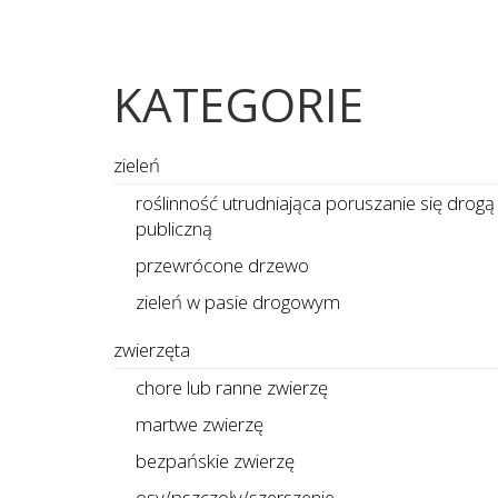
KATEGORIE
zieleń
roślinność utrudniająca poruszanie się drogą
publiczną
przewrócone drzewo
zieleń w pasie drogowym
zwierzęta
chore lub ranne zwierzę
martwe zwierzę
bezpańskie zwierzę
osy/pszczoły/szerszenie