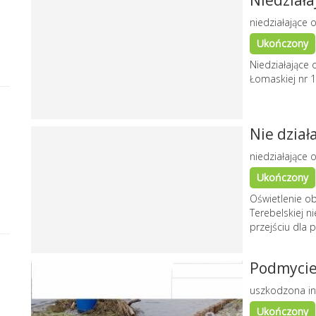
Niedziała
niedziałające o
Ukończony
Niedziałające 
Łomaskiej nr 1
Nie dział
niedziałające o
Ukończony
Oświetlenie ob
Terebelskiej n
przejściu dla p
Podmycie 
uszkodzona in
Ukończony