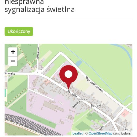
niesprawna
sygnalizacja świetlna
Ukończony
+
−
Leaflet
|
©
OpenStreetMap
contributors