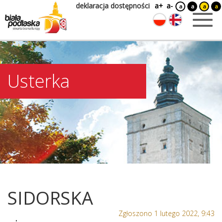
deklaracja dostępności
a+
a-
a
a
a
a
Usterka
SIDORSKA
Zgłoszono 1 lutego 2022, 9:43