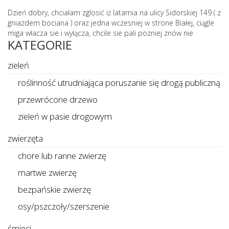
Dzień dobry, chciałam zglosić iż latarnia na ulicy Sidorskiej 149 ( z
gniazdem bociana ) oraz jedna wczesniej w strone Białej, ciągle
miga włacza sie i wyłącza, chcile sie pali pozniej znów nie
KATEGORIE
zieleń
roślinność utrudniająca poruszanie się drogą publiczną
przewrócone drzewo
zieleń w pasie drogowym
zwierzęta
chore lub ranne zwierzę
martwe zwierzę
bezpańskie zwierzę
osy/pszczoły/szerszenie
śmieci