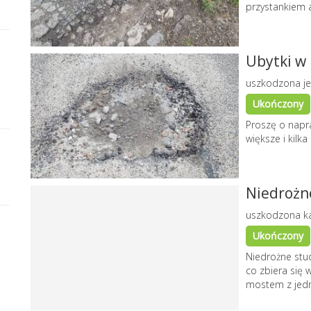
przystankiem
Ubytki w
uszkodzona je
Ukończony
Proszę o napr
większe i kilka
Niedrożn
uszkodzona ka
Ukończony
Niedrożne stud
co zbiera się 
mostem z jedne