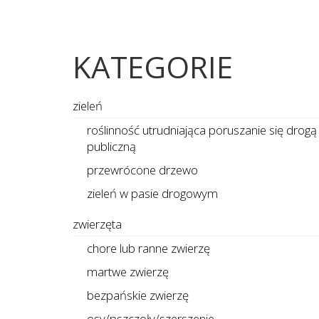
KATEGORIE
zieleń
roślinność utrudniająca poruszanie się drogą
publiczną
przewrócone drzewo
zieleń w pasie drogowym
zwierzęta
chore lub ranne zwierzę
martwe zwierzę
bezpańskie zwierzę
osy/pszczoły/szerszenie