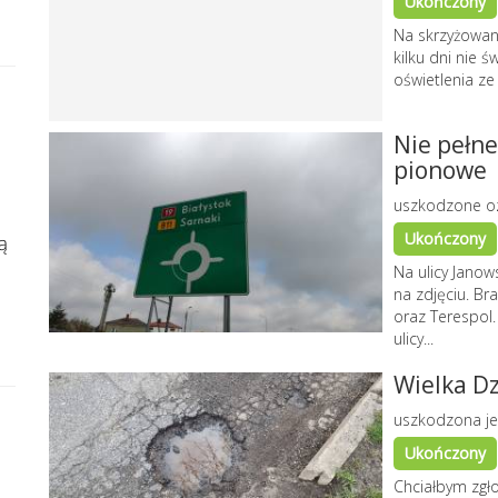
Ukończony
Na skrzyżowani
kilku dni nie 
oświetlenia z
Nie pełn
pionowe
uszkodzone o
Ukończony
ą
Na ulicy Janow
na zdjęciu. B
oraz Terespol.
ulicy...
Wielka Dz
uszkodzona je
Ukończony
Chciałbym zgło