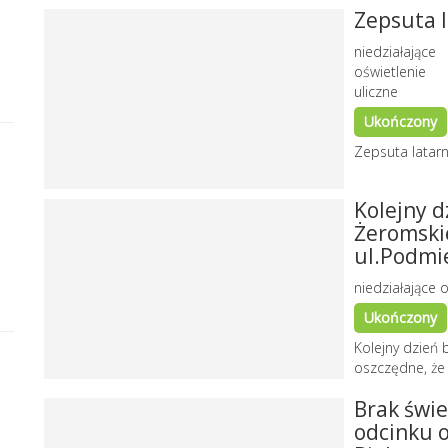
Zepsuta l
niedziałające
oświetlenie
uliczne
Ukończony
Zepsuta latarn
Kolejny d
Żeromskie
ul.Podmie
niedziałające o
Ukończony
Kolejny dzień 
oszczędne, że 
Brak świe
odcinku o