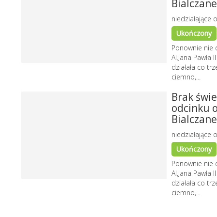
Bialczan
niedziałające o
Ukończony
Ponownie nie d
Al.Jana Pawła 
działała co trz
ciemno,...
Brak świe
odcinku o
Bialczan
niedziałające o
Ukończony
Ponownie nie d
Al.Jana Pawła 
działała co trz
ciemno,...