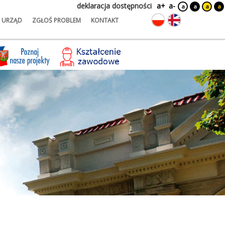
deklaracja dostępności
a+
a-
a
a
a
a
URZĄD
ZGŁOŚ PROBLEM
KONTAKT