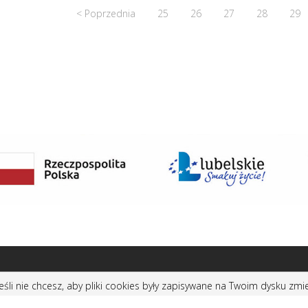
< Poprzednia
25
26
27
28
29
eśli nie chcesz, aby pliki cookies były zapisywane na Twoim dysku zmie