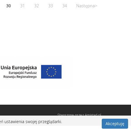
30
31
32
33
34
Następna>
Stworzone przez
Amistad.pl
ń ustawienia swojej przeglądarki.
Akceptuję