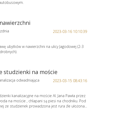
 autobusowym.
 nawierzchni
zdnia
2023-03-16 10:10:39
awę ubytków w nawierzchni na ulicy Jagodowej (2-3
 drobnych).
e studzienki na moście
nalizacja odwadniająca
2023-03-15 08:43:16
zienki kanalizacyjne na moście Al. Jana Pawła przez
woda na moście , chlapani są piesi na chodniku. Pod
j ze studzienek prowadzona jest rura źle ułożona...