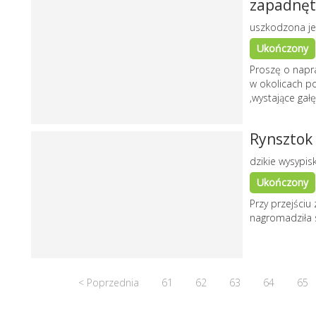
zapadnęt
uszkodzona je
Ukończony
Proszę o napra
w okolicach po
,wystające gałę
Rynsztok
dzikie wysypis
Ukończony
Przy przejściu 
nagromadziła s
< Poprzednia
61
62
63
64
65