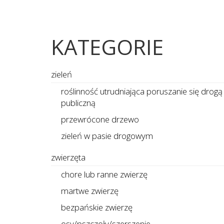
KATEGORIE
zieleń
roślinność utrudniająca poruszanie się drogą
publiczną
przewrócone drzewo
zieleń w pasie drogowym
zwierzęta
chore lub ranne zwierzę
martwe zwierzę
bezpańskie zwierzę
osy/pszczoły/szerszenie