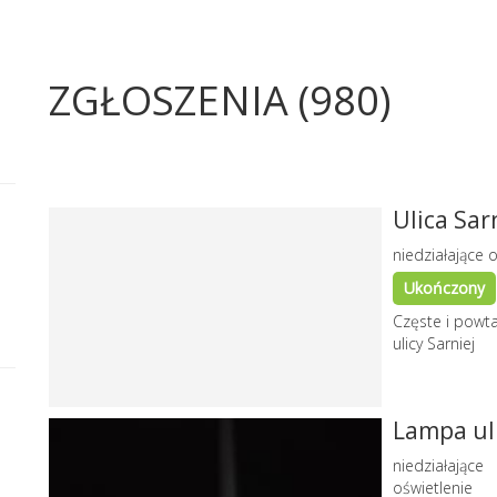
ZGŁOSZENIA (980)
Ulica Sar
niedziałające o
Ukończony
Częste i powtar
ulicy Sarniej
Lampa uli
niedziałające
oświetlenie