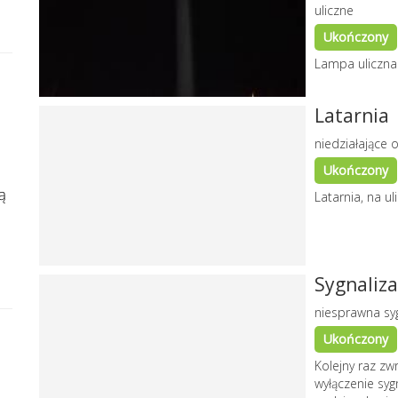
uliczne
Ukończony
Lampa uliczna 
Latarnia
niedziałające o
Ukończony
ą
Latarnia, na ul
Sygnaliza
niesprawna syg
Ukończony
Kolejny raz z
wyłączenie sygn