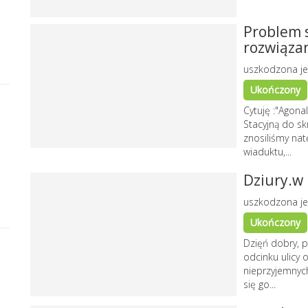
Problem s
rozwiąza
uszkodzona je
Ukończony
Cytuję :"Agona
Stacyjną do sk
znosiliśmy na
wiaduktu,...
Dziury.w 
uszkodzona je
Ukończony
Dzięń dobry, p
odcinku ulicy o
nieprzyjemnych
się go...