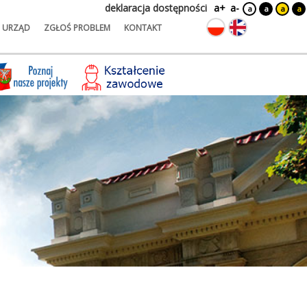
deklaracja dostępności
a+
a-
a
a
a
a
URZĄD
ZGŁOŚ PROBLEM
KONTAKT