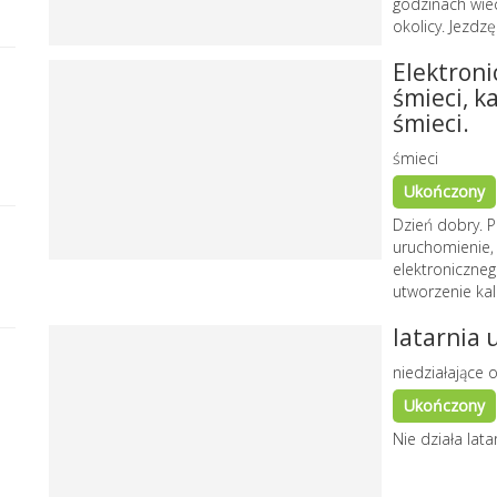
godzinach wiec
okolicy. Jezdzę.
Elektroni
śmieci, k
śmieci.
śmieci
Ukończony
Dzień dobry. 
uruchomienie, 
elektroniczneg
utworzenie kalk
latarnia 
niedziałające o
Ukończony
Nie działa latar