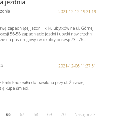
a jezdnia
zdnia
2021-12-12 19:21:19
wę zapadniętej jezdni i kilku ubytków na ul. Górnej
sesji 56-58 zapadnięcie jezdni i ubytki nawierzchni
zie na pas drogowy i w okolicy posesji 73 i 76...
ko
2021-12-06 11:37:51
z Parki Radziwiłła do pawilonu przy ul. Żurawiej
ię kupa śmieci.
66
67
68
69
70
Następna>