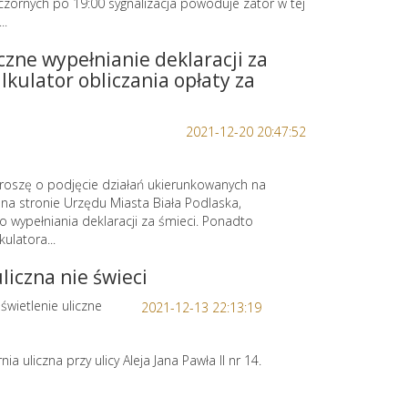
zornych po 19:00 sygnalizacja powoduje zator w tej
..
czne wypełnianie deklaracji za
alkulator obliczania opłaty za
2021-12-20 20:47:52
Proszę o podjęcie działań ukierunkowanych na
na stronie Urzędu Miasta Biała Podlaska,
o wypełniania deklaracji za śmieci. Ponadto
ulatora...
uliczna nie świeci
świetlenie uliczne
2021-12-13 22:13:19
nia uliczna przy ulicy Aleja Jana Pawła II nr 14.