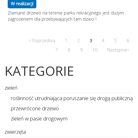
W realizacji
Złamane drzewo na terenie parku rekracyjnego jest dużym
zagrożeniem dla przebywających tam dzieci !
< Poprzednia
1
2
3
4
5
6
7
8
9
10
Następna>
KATEGORIE
zieleń
roślinność utrudniająca poruszanie się drogą publiczną
przewrócone drzewo
zieleń w pasie drogowym
zwierzęta