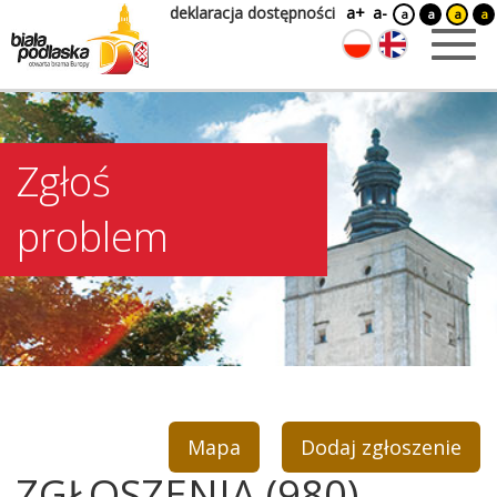
deklaracja dostępności
a+
a-
a
a
a
a
Zgłoś
problem
Mapa
Dodaj zgłoszenie
ZGŁOSZENIA (980)