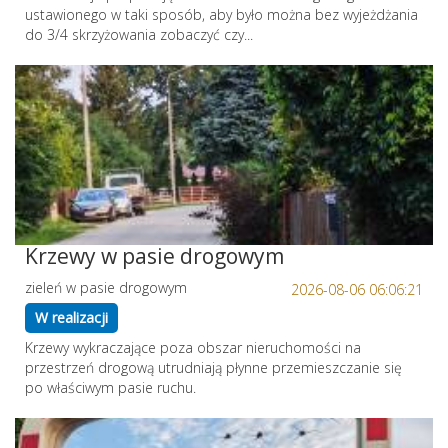
ustawionego w taki sposób, aby było można bez wyjeżdżania
do 3/4 skrzyżowania zobaczyć czy...
Krzewy w pasie drogowym
zieleń w pasie drogowym
2026-08-06 06:06:21
W realizacji
Krzewy wykraczające poza obszar nieruchomości na
przestrzeń drogową utrudniają płynne przemieszczanie się
po właściwym pasie ruchu.