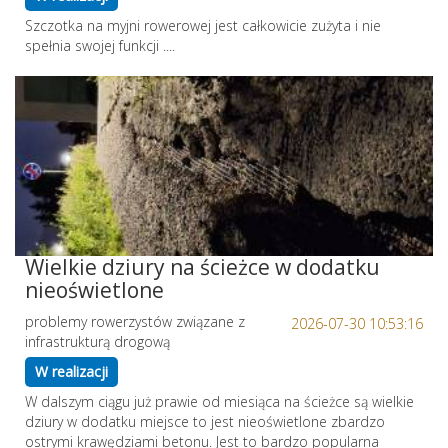
Szczotka na myjni rowerowej jest całkowicie zużyta i nie
spełnia swojej funkcji ....
Wielkie dziury na ścieżce w dodatku
nieoświetlone
problemy rowerzystów związane z
2026-07-30 10:53:16
infrastrukturą drogową
W realizacji
W dalszym ciągu już prawie od miesiąca na ścieżce są wielkie
dziury w dodatku miejsce to jest nieoświetlone zbardzo
ostrymi krawędziami betonu. Jest to bardzo popularna