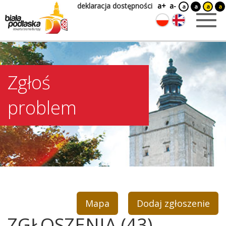
deklaracja dostępności
a+
a-
a
a
a
a
Zgłoś
problem
Mapa
Dodaj zgłoszenie
ZGŁOSZENIA (43)