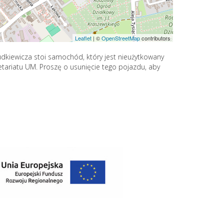
Leaflet
|
©
OpenStreetMap
contributors
Budkiewicza stoi samochód, który jest nieużytkowany
retariatu UM. Proszę o usunięcie tego pojazdu, aby