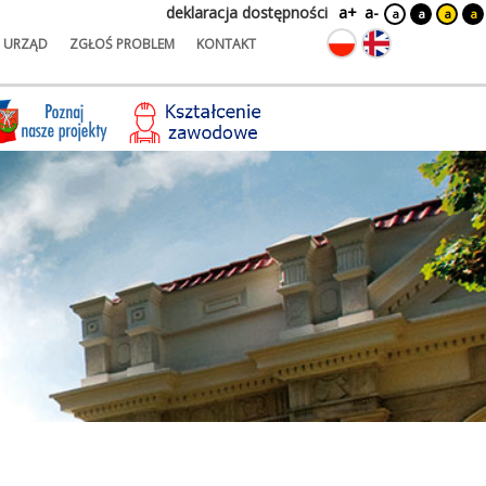
deklaracja dostępności
a+
a-
a
a
a
a
URZĄD
ZGŁOŚ PROBLEM
KONTAKT