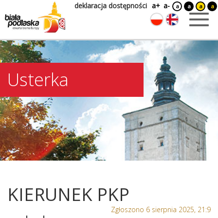
deklaracja dostępności
a+
a-
a
a
a
a
Usterka
KIERUNEK PKP
Zgłoszono 6 sierpnia 2025, 21:9