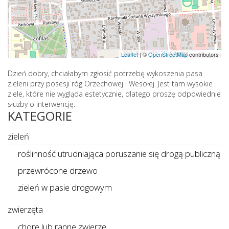
Leaflet
|
©
OpenStreetMap
contributors
Dzień dobry, chciałabym zgłosić potrzebę wykoszenia pasa
zieleni przy posesji róg Orzechowej i Wesołej. Jest tam wysokie
ziele, które nie wygląda estetycznie, dlatego proszę odpowiednie
służby o interwencję.
KATEGORIE
zieleń
roślinność utrudniająca poruszanie się drogą publiczną
przewrócone drzewo
zieleń w pasie drogowym
zwierzęta
chore lub ranne zwierzę