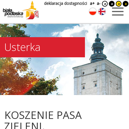
deklaracja dostępności
a+
a-
a
a
a
a
Usterka
KOSZENIE PASA
ZIELENI.