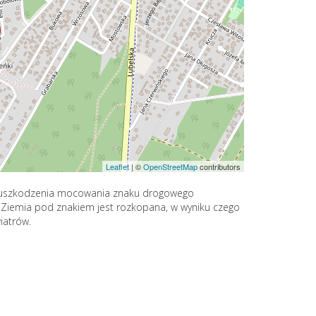
Leaflet
|
©
OpenStreetMap
contributors
ia uszkodzenia mocowania znaku drogowego
 5. Ziemia pod znakiem jest rozkopana, w wyniku czego
iatrów.