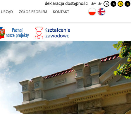
deklaracja dostępności
a+
a-
a
a
a
a
URZĄD
ZGŁOŚ PROBLEM
KONTAKT