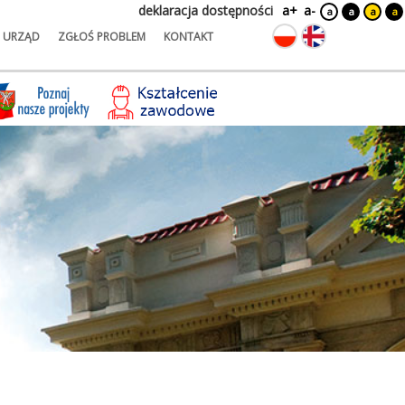
deklaracja dostępności
a+
a-
a
a
a
a
URZĄD
ZGŁOŚ PROBLEM
KONTAKT