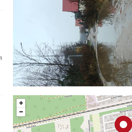
ą
+
−