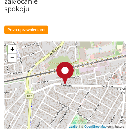
zakłócanie
spokoju
Poza uprawnieniami
+
−
Leaflet
|
©
OpenStreetMap
contributors