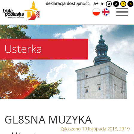
deklaracja dostępności
a+
a-
a
a
a
a
Usterka
GL8SNA MUZYKA
Zgłoszono 10 listopada 2018, 20:19