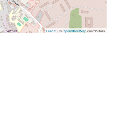
Leaflet
|
©
OpenStreetMap
contributors