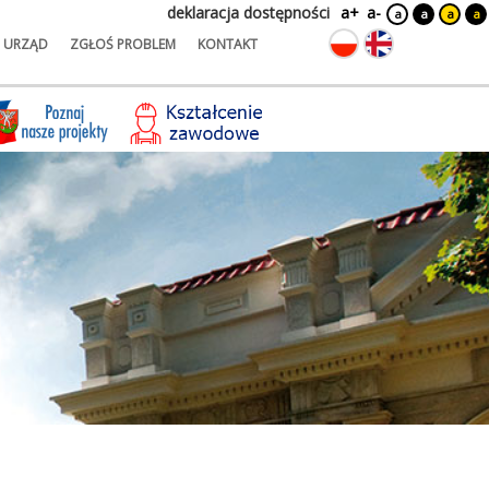
deklaracja dostępności
a+
a-
a
a
a
a
URZĄD
ZGŁOŚ PROBLEM
KONTAKT