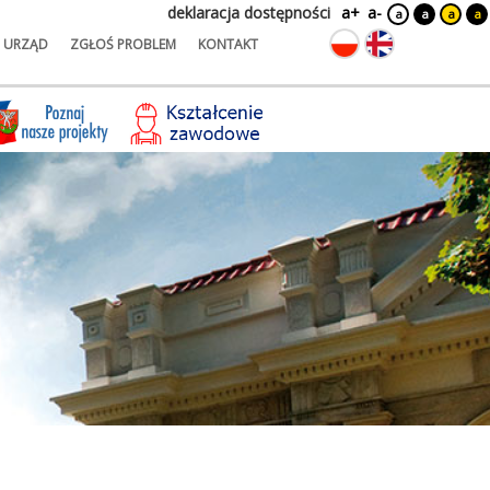
deklaracja dostępności
a+
a-
a
a
a
a
URZĄD
ZGŁOŚ PROBLEM
KONTAKT