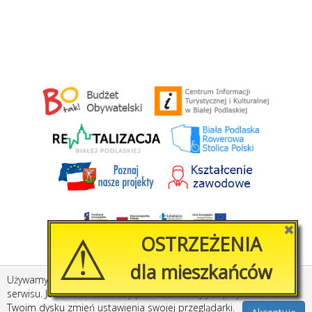
⚠
✖
OSTRZEŻENIA
dla mieszkańców
Używamy plików cookies, by ułatwić korzystanie z naszego
Stworzone przez
Amistad.pl
serwisu. Jeśli nie chcesz, aby pliki cookies były zapisywane na
Twoim dysku zmień ustawienia swojej przeglądarki.