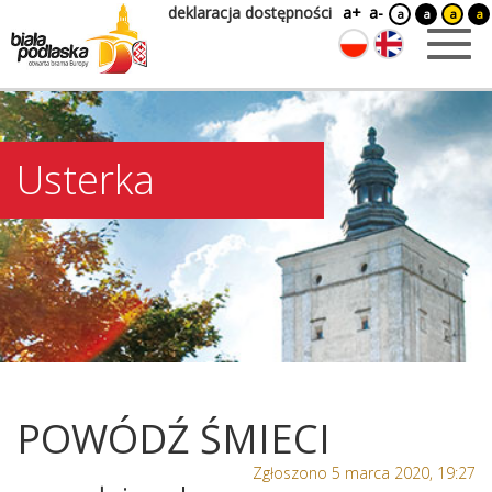
deklaracja dostępności
a+
a-
a
a
a
a
Usterka
POWÓDŹ ŚMIECI
Zgłoszono 5 marca 2020, 19:27