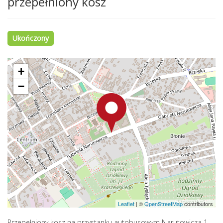
przepełniony kosz
Ukończony
+
−
Leaflet
|
©
OpenStreetMap
contributors
Przepełniony kosz na przystanku autobusowym Narutowicza 1,