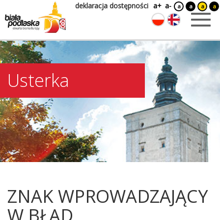
deklaracja dostępności
a+
a-
a
a
a
a
Usterka
ZNAK WPROWADZAJĄCY
W BŁĄD