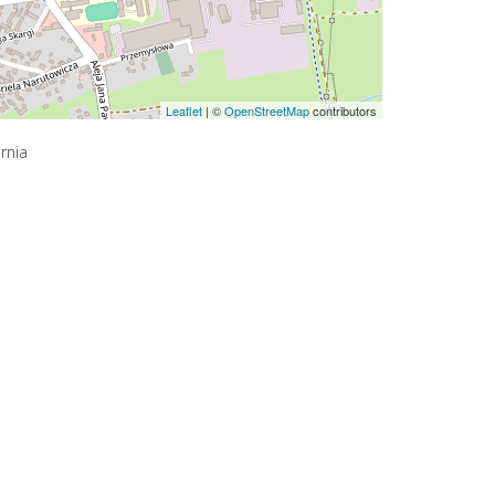
Leaflet
|
©
OpenStreetMap
contributors
rnia