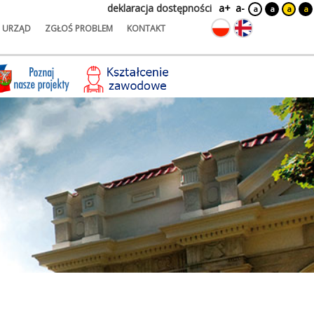
deklaracja dostępności
a+
a-
a
a
a
a
URZĄD
ZGŁOŚ PROBLEM
KONTAKT