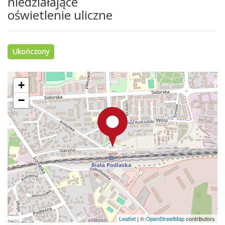
niedziałające
oświetlenie uliczne
Ukończony
+
−
Leaflet
|
©
OpenStreetMap
contributors