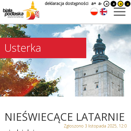
deklaracja dostępności
a+
a-
a
a
a
a
Usterka
NIEŚWIECĄCE LATARNIE
Zgłoszono 3 listopada 2025, 12:0