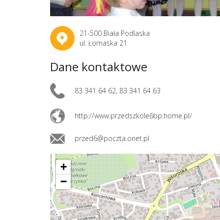
21-500 Biała Podlaska
ul. Łomaska 21
Dane kontaktowe
83 341 64 62, 83 341 64 63
http://www.przedszkole6bp.home.pl/
przed6@poczta.onet.pl
+
−