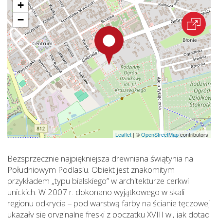
+
−
Leaflet
|
©
OpenStreetMap
contributors
Bezsprzecznie najpiękniejsza drewniana świątynia na
Południowym Podlasiu. Obiekt jest znakomitym
przykładem „typu bialskiego” w architekturze cerkwi
unickich. W 2007 r. dokonano wyjątkowego w skali
regionu odkrycia – pod warstwą farby na ścianie tęczowej
ukazały się oryginalne freski z początku XVIII w., jak dotąd