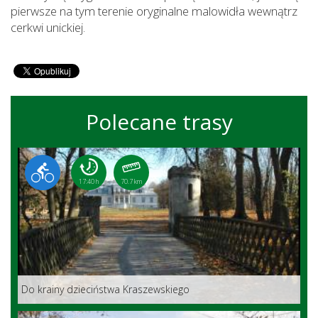
pierwsze na tym terenie oryginalne malowidła wewnątrz
cerkwi unickiej.
Polecane trasy
17:40 h
70.7 km
Do krainy dzieciństwa Kraszewskiego