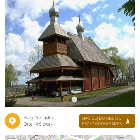
Biała Podlaska
NAWIGUJ DO OBIEKTU
Ortel Królewski
PRZEZ GOOGLE MAPS