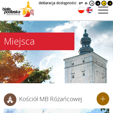
deklaracja dostępności
a+
a-
a
a
a
a
Miejsca
Kościół MB Różańcowej