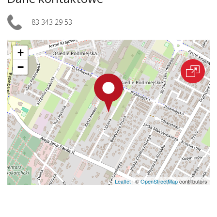
83 343 29 53
+
−
Leaflet
|
©
OpenStreetMap
contributors