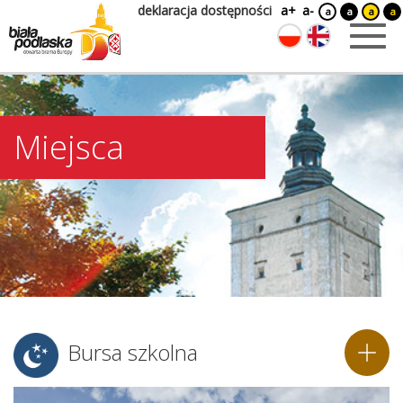
deklaracja dostępności
a+
a-
a
a
a
a
Miejsca
Bursa szkolna