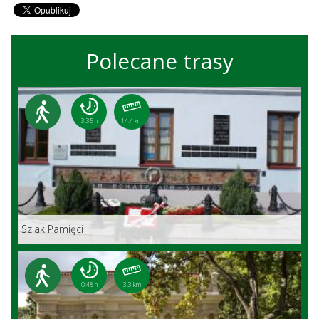
Polecane trasy
3:35 h
14.4 km
Szlak Pamięci
0:48 h
3.3 km