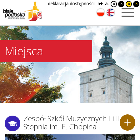
deklaracja dostępności
a+
a-
a
a
a
a
Miejsca
Zespół Szkół Muzycznych I i II
Stopnia im. F. Chopina