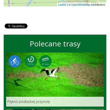
Leaflet
|
©
OpenStreetMap
contributors
Polecane trasy
10:19 h
41.3 km
Piękno podlaskiej przyrody