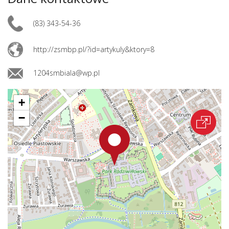
(83) 343-54-36
http://zsmbp.pl/?id=artykuly&ktory=8
1204smbiala@wp.pl
+
−