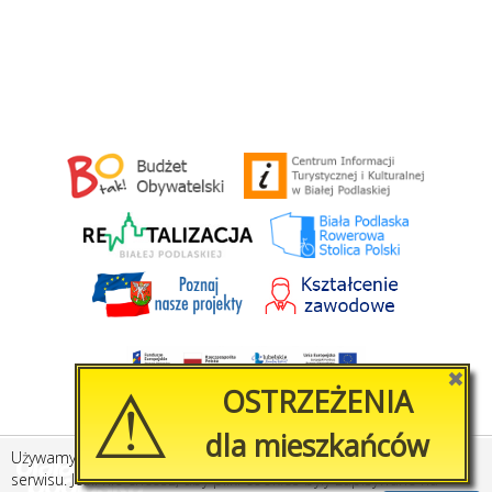
⚠
✖
OSTRZEŻENIA
dla mieszkańców
Używamy plików cookies, by ułatwić korzystanie z naszego
Stworzone przez
Amistad.pl
serwisu. Jeśli nie chcesz, aby pliki cookies były zapisywane na