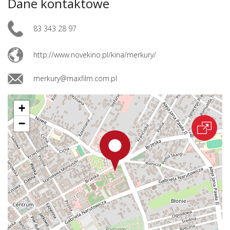
Dane kontaktowe
83 343 28 97
http://www.novekino.pl/kina/merkury/
merkury@maxfilm.com.pl
+
−