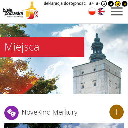
deklaracja dostępności
a+
a-
a
a
a
a
Miejsca
NoveKino Merkury