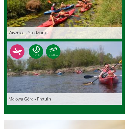
Wisznice - Studzianka
6:21 h
25.4 km
Malowa Góra - Pratulin