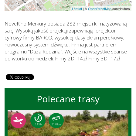
Leaflet
|
©
OpenStreetMap
contributors
NoveKino Merkury posiada 282 miejsc i klimatyzowaną
salę. Wysoką jakość projekcji zapewniają: projektor
cyfrowy firmy BARCO, wysokiej klasy ekran perełkowy,
nowoczesny system dźwięku, Firma jest partnerem
programu "Duża Rodzina". Wejście na wszystkie seanse
od wtorku do niedzieli: Filmy 2D -14zł Filmy 3D -17zł
Polecane trasy
5:15 h
21.0 km