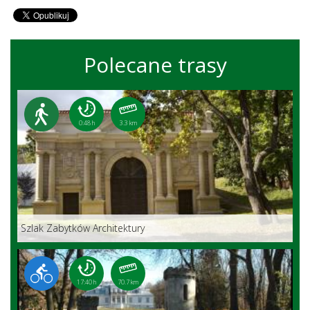
Polecane trasy
0:48 h
3.3 km
Szlak Zabytków Architektury
17:40 h
70.7 km