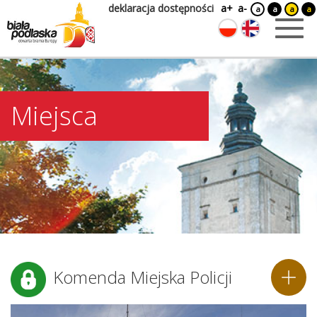
deklaracja dostępności
a+
a-
a
a
a
a
Miejsca
Komenda Miejska Policji