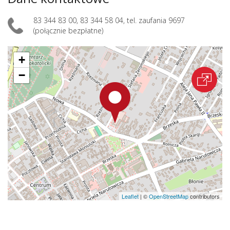
83 344 83 00, 83 344 58 04, tel. zaufania 9697
(połącznie bezpłatne)
+
−
Leaflet
|
©
OpenStreetMap
contributors