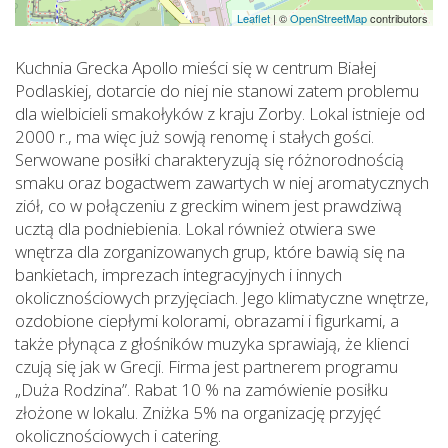
Leaflet
|
©
OpenStreetMap
contributors
Kuchnia Grecka Apollo mieści się w centrum Białej
Podlaskiej, dotarcie do niej nie stanowi zatem problemu
dla wielbicieli smakołyków z kraju Zorby. Lokal istnieje od
2000 r., ma więc już sowją renomę i stałych gości.
Serwowane posiłki charakteryzują się różnorodnością
smaku oraz bogactwem zawartych w niej aromatycznych
ziół, co w połączeniu z greckim winem jest prawdziwą
ucztą dla podniebienia. Lokal również otwiera swe
wnętrza dla zorganizowanych grup, które bawią się na
bankietach, imprezach integracyjnych i innych
okolicznościowych przyjęciach. Jego klimatyczne wnętrze,
ozdobione ciepłymi kolorami, obrazami i figurkami, a
także płynąca z głośników muzyka sprawiają, że klienci
czują się jak w Grecji. Firma jest partnerem programu
„Duża Rodzina”. Rabat 10 % na zamówienie posiłku
złożone w lokalu. Zniżka 5% na organizację przyjęć
okolicznościowych i catering.