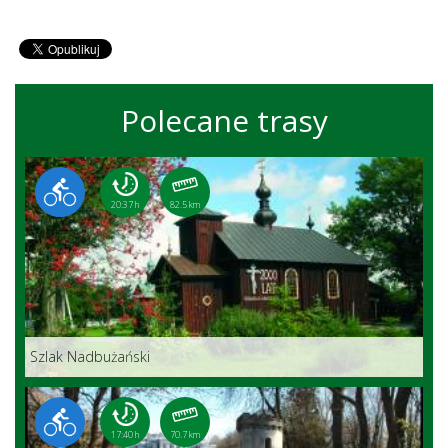
Polecane trasy
20:37 h
82.5 km
Szlak Nadbużański
17:40 h
70.7 km