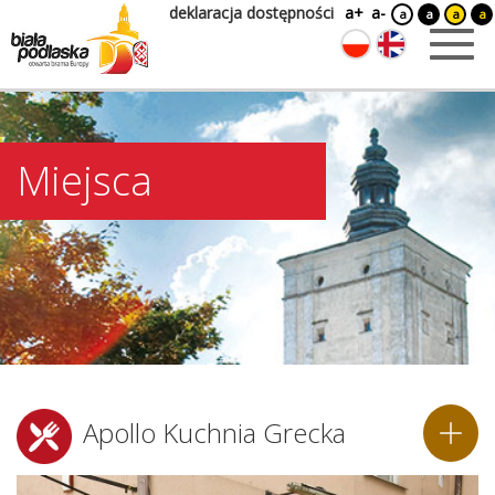
deklaracja dostępności
a+
a-
a
a
a
a
Miejsca
Apollo Kuchnia Grecka