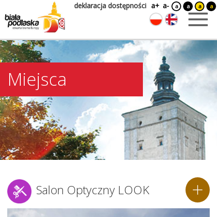
deklaracja dostępności
a+
a-
a
a
a
a
Miejsca
Salon Optyczny LOOK