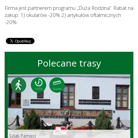
Firma jest partnerem programu „Duża Rodzina”. Rabat na
zakup: 1) okularów -20% 2) artykułów oftalmicznych
-20%
Polecane trasy
3:35 h
14.4 km
Szlak Pamięci