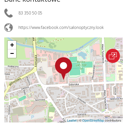
83 350 50 05
https://www.facebook.com/salonoptyczny.look
+
−
Leaflet
|
©
OpenStreetMap
contributors