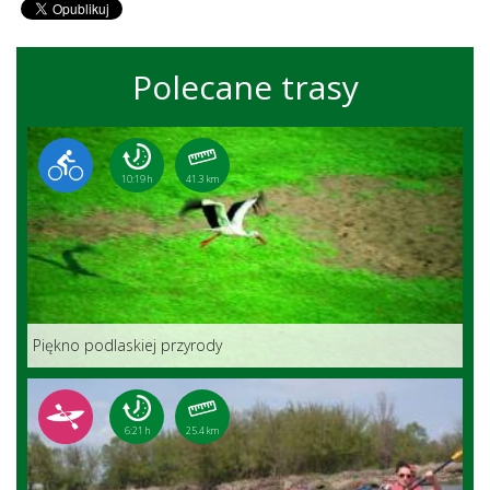
Polecane trasy
10:19 h
41.3 km
Piękno podlaskiej przyrody
6:21 h
25.4 km