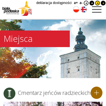
deklaracja dostępności
a+
a-
a
a
a
a
Miejsca
Cmentarz jeńców radzieckich