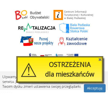
⚠
✖
OSTRZEŻENIA
dla mieszkańców
Używamy plików cookies, by ułatwić korzystanie z naszego
Stworzone przez
Amistad.pl
serwisu. Jeśli nie chcesz, aby pliki cookies były zapisywane na
Twoim dysku zmień ustawienia swojej przeglądarki.
Akceptuję
>>>
<<<