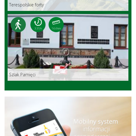
Terespolskie forty
3:35 h
14.4 km
Szlak Pamięci