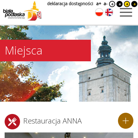
deklaracja dostępności
a+
a-
a
a
a
a
Miejsca
Restauracja ANNA