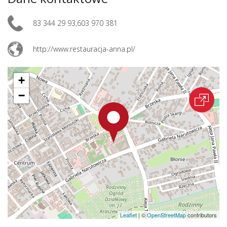
83 344 29 93,603 970 381
http://www.restauracja-anna.pl/
+
−
Leaflet
|
©
OpenStreetMap
contributors