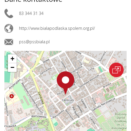
83 344 31 34
http://www.bialapodlaska.spolem.org.pl/
pss@pssbiala.pl
+
−