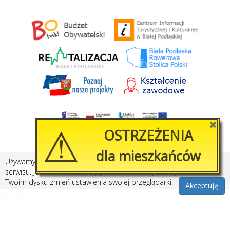
⚠
✖
OSTRZEŻENIA
dla mieszkańców
Używamy plików cookies, by ułatwić korzystanie z naszego
Stworzone przez
Amistad.pl
serwisu. Jeśli nie chcesz, aby pliki cookies były zapisywane na
Twoim dysku zmień ustawienia swojej przeglądarki.
Akceptuję
>>>
<<<