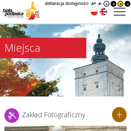
deklaracja dostępności
a+
a-
a
a
a
a
Miejsca
Zakład Fotograficzny