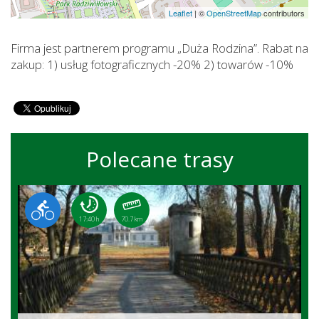
Leaflet
|
©
OpenStreetMap
contributors
Firma jest partnerem programu „Duża Rodzina”. Rabat na
zakup: 1) usług fotograficznych -20% 2) towarów -10%
Polecane trasy
17:40 h
70.7 km