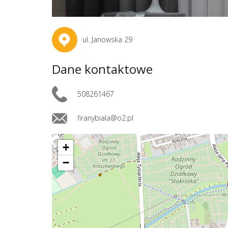
ul. Janowska 29
Dane kontaktowe
508261467
firanybiala@o2.pl
+
−