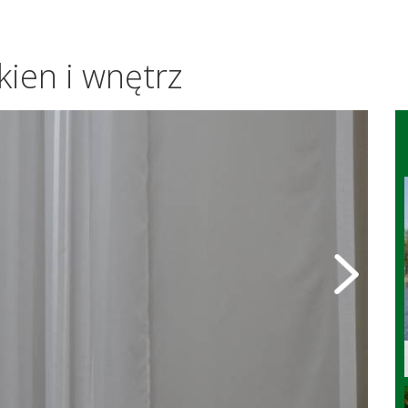
kien i wnętrz