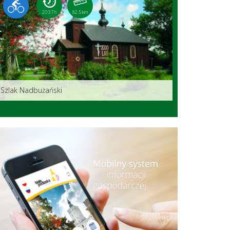
20:37 h
82.5 km
Szlak Nadbużański