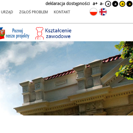
deklaracja dostępności
a+
a-
a
a
a
a
URZĄD
ZGŁOŚ PROBLEM
KONTAKT