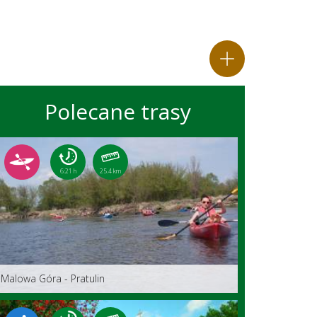
Polecane trasy
6:21 h
25.4 km
Malowa Góra - Pratulin