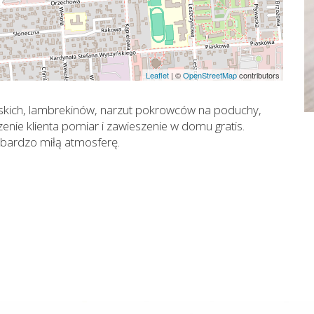
Leaflet
|
©
OpenStreetMap
contributors
ymskich, lambrekinów, narzut pokrowców na poduchy,
enie klienta pomiar i zawieszenie w domu gratis.
bardzo miłą atmosferę.