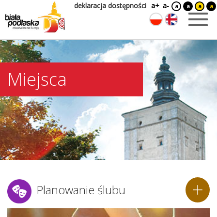
deklaracja dostępności
a+
a-
a
a
a
a
Miejsca
Planowanie ślubu