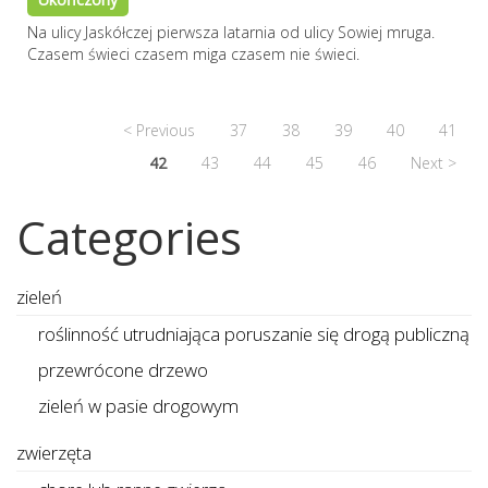
Na ulicy Jaskółczej pierwsza latarnia od ulicy Sowiej mruga.
Czasem świeci czasem miga czasem nie świeci.
< Previous
37
38
39
40
41
42
43
44
45
46
Next >
Categories
zieleń
roślinność utrudniająca poruszanie się drogą publiczną
przewrócone drzewo
zieleń w pasie drogowym
zwierzęta