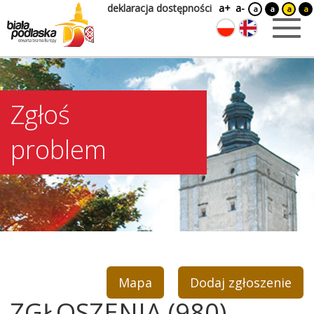
deklaracja dostępności
a+
a-
a
a
a
a
Zgłoś
problem
Mapa
Dodaj zgłoszenie
ZGŁOSZENIA (980)