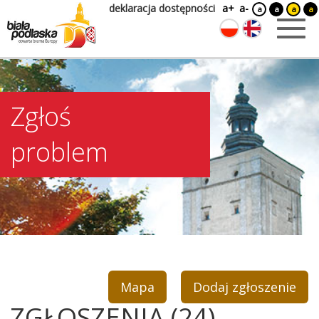
deklaracja dostępności
a+
a-
a
a
a
a
Zgłoś
problem
Mapa
Dodaj zgłoszenie
ZGŁOSZENIA (24)