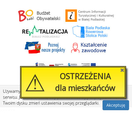
⚠
✖
OSTRZEŻENIA
dla mieszkańców
Używamy plików cookies, by ułatwić korzystanie z naszego
Created by
Amistad.pl
serwisu. Jeśli nie chcesz, aby pliki cookies były zapisywane na
Twoim dysku zmień ustawienia swojej przeglądarki.
Akceptuję
>>>
<<<