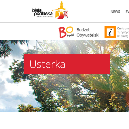
NEWS
E
Usterka