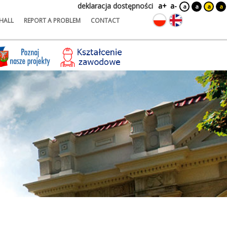
deklaracja dostępności
a+
a-
a
a
a
a
HALL
REPORT A PROBLEM
CONTACT