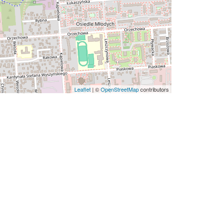
Leaflet
|
©
OpenStreetMap
contributors