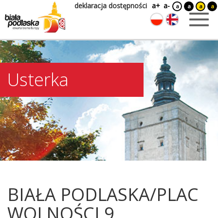
deklaracja dostępności
a+
a-
a
a
a
a
Usterka
BIAŁA PODLASKA/PLAC
WOLNOŚCI 9