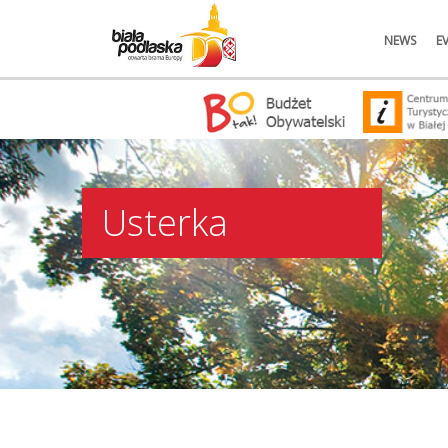
NEWS
E
Usterka