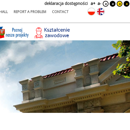
deklaracja dostępności
a+
a-
a
a
a
a
HALL
REPORT A PROBLEM
CONTACT