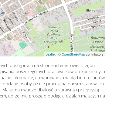
Leaflet
|
©
OpenStreetMap
contributors
yjnych dostępnych na stronie internetowej Urzędu
zypisania poszczególnych pracowników do konkretnych
aktualne informacje, co wprowadza w błąd interesantów
że podane osoby już nie pracują na danym stanowisku
e. Mając na uwadze dbałość o sprawną i przejrzystą
dem, uprzejmie proszę o podjęcie działań mających na