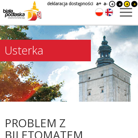
deklaracja dostępności
a+
a-
a
a
a
a
Usterka
PROBLEM Z
BILETOMATEM