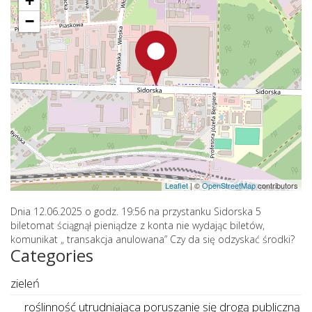
+
−
Leaflet
|
©
OpenStreetMap
contributors
Dnia 12.06.2025 o godz. 19:56 na przystanku Sidorska 5
biletomat ściągnął pieniądze z konta nie wydając biletów,
komunikat „ transakcja anulowana” Czy da się odzyskać środki?
Categories
zieleń
roślinność utrudniająca poruszanie się drogą publiczną