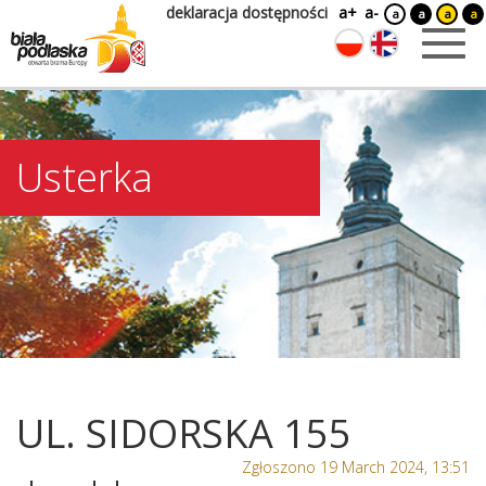
deklaracja dostępności
a+
a-
a
a
a
a
Usterka
UL. SIDORSKA 155
Zgłoszono 19 March 2024, 13:51