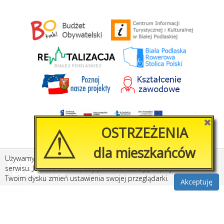
⚠
✖
OSTRZEŻENIA
dla mieszkańców
Używamy plików cookies, by ułatwić korzystanie z naszego
Created by
Amistad.pl
serwisu. Jeśli nie chcesz, aby pliki cookies były zapisywane na
Twoim dysku zmień ustawienia swojej przeglądarki.
Akceptuję
>>>
<<<