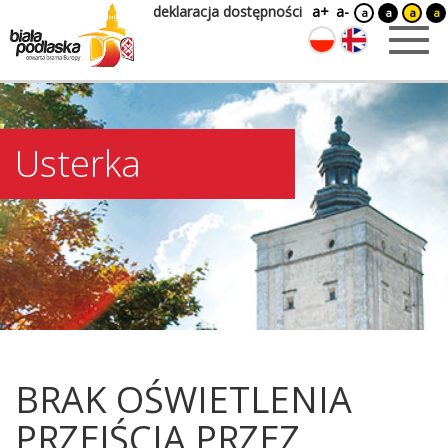
deklaracja dostępności
a+
a-
a
a
a
a
Usterka
BRAK OŚWIETLENIA
PRZEJŚCIA PRZEZ