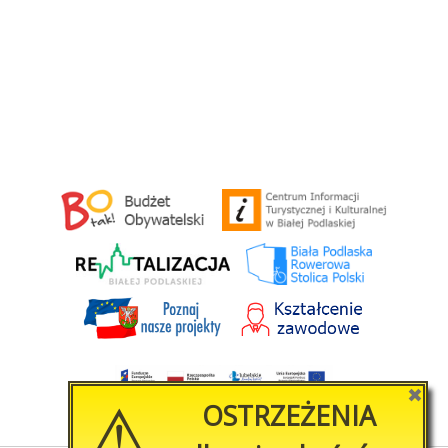
⚠
✖
OSTRZEŻENIA