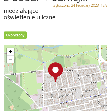
Zgłoszono 24 February 2023, 12:8
niedziałające
oświetlenie uliczne
Ukończony
+
−