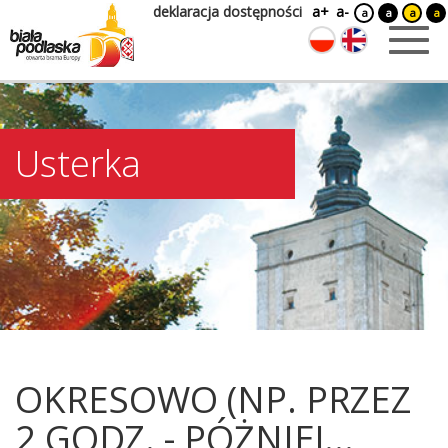
deklaracja dostępności
a+
a-
a
a
a
a
Usterka
OKRESOWO (NP. PRZEZ
2 GODZ. - PÓŻNIEJ...