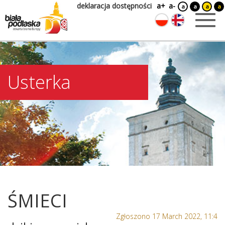
deklaracja dostępności
a+
a-
a
a
a
a
Usterka
ŚMIECI
Zgłoszono 17 March 2022, 11:4