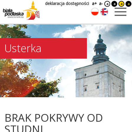
deklaracja dostępności
a+
a-
a
a
a
a
Usterka
BRAK POKRYWY OD
STUDNI