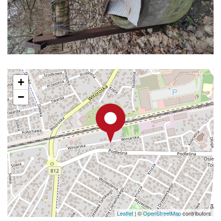
+
−
Leaflet
|
©
OpenStreetMap
contributors