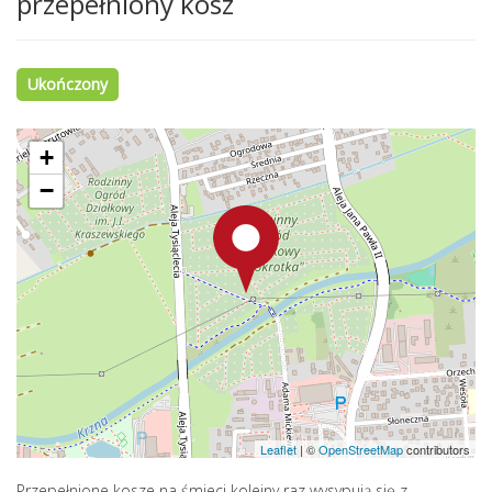
przepełniony kosz
Ukończony
+
−
Leaflet
|
©
OpenStreetMap
contributors
Przepełnione kosze na śmieci kolejny raz wysypują się z