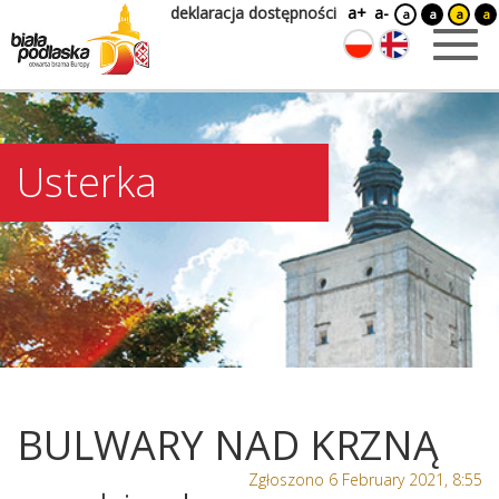
deklaracja dostępności
a+
a-
a
a
a
a
Usterka
BULWARY NAD KRZNĄ
Zgłoszono 6 February 2021, 8:55