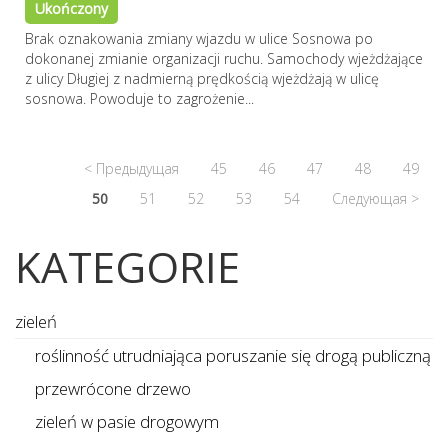
Ukończony
Brak oznakowania zmiany wjazdu w ulice Sosnowa po
dokonanej zmianie organizacji ruchu. Samochody wjeżdżające
z ulicy Długiej z nadmierną prędkością wjeżdżają w ulicę
sosnowa. Powoduje to zagrożenie...
< Предыдущая
45
46
47
48
49
50
51
52
53
54
Следующая >
KATEGORIE
zieleń
roślinność utrudniająca poruszanie się drogą publiczną
przewrócone drzewo
zieleń w pasie drogowym