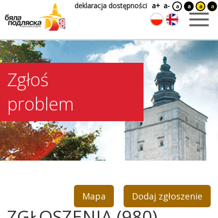
deklaracja dostępności
a+
a-
a
a
a
a
Zgłoś
problem
Mapa
Dodaj zgłoszenie
ZGŁOSZENIA (980)