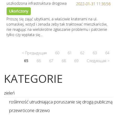
uszkodzona infrastruktura drogowa
2022-01-31 11:36:56
Ukończony
Proszę się zająć ubytkami, a właściwie kraterami na ul.
Łomaskiej, wstyd i żenada żeby tak traktować mieszkańców,
nie reagując na wielokrotne zgłaszanie problemu i patrzenie
tylko czy wypłata się...
< Предыдущая
60
61
62
63
64
65
66
67
68
69
Следующая >
KATEGORIE
zieleń
roślinność utrudniająca poruszanie się drogą publiczną
przewrócone drzewo