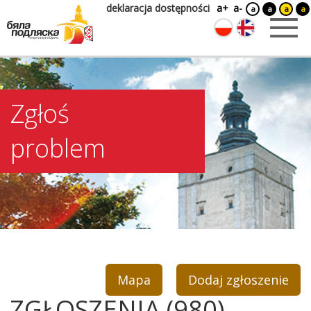
deklaracja dostępności
a+
a-
a
a
a
a
Zgłoś
problem
Mapa
Dodaj zgłoszenie
ZGŁOSZENIA (980)