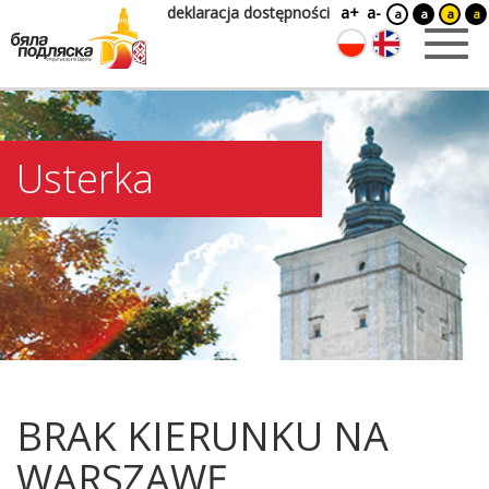
deklaracja dostępności
a+
a-
a
a
a
a
Usterka
BRAK KIERUNKU NA
WARSZAWĘ