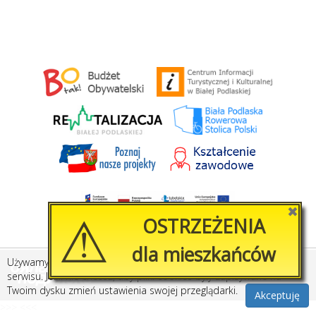
⚠
✖
OSTRZEŻENIA
dla mieszkańców
Używamy plików cookies, by ułatwić korzystanie z naszego
Stworzone przez
Amistad.pl
serwisu. Jeśli nie chcesz, aby pliki cookies były zapisywane na
Twoim dysku zmień ustawienia swojej przeglądarki.
Akceptuję
>>>
<<<