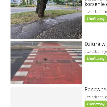
korzenie
uszkodzona in
Ukończony
Dziura w
uszkodzona je
Ukończony
Ponowne 
uszkodzona je
Ukończony