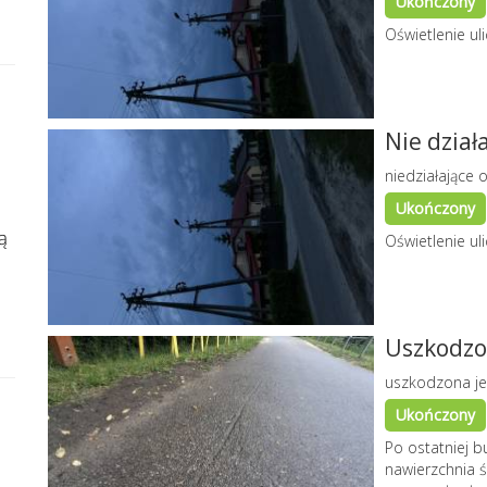
Ukończony
Oświetlenie ul
Nie dział
niedziałające o
Ukończony
ą
Oświetlenie ul
Uszkodzo
uszkodzona je
Ukończony
Po ostatniej 
nawierzchnia ś