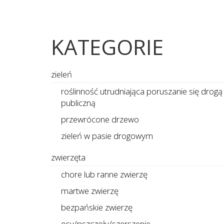
KATEGORIE
zieleń
roślinność utrudniająca poruszanie się drogą
publiczną
przewrócone drzewo
zieleń w pasie drogowym
zwierzęta
chore lub ranne zwierzę
martwe zwierzę
bezpańskie zwierzę
osy/pszczoły/szerszenie