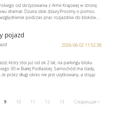
skiego od skrzyżowania z Armii Krajowej w stronę
wu dramat. Dzuira obik dziury.Prosimy o pomoc.
uwzględnienie podczas prac rozjazdów do bloków....
y pojazd
jazd
2026-06-02 11:52:38
zd, który stoi już od ok 2 lat, na parkingu bloku
eckiego 30 w Białej Podlaskiej. Samochód ma ślady,
 że przez długi okres nie jest użytkowany, a stojąc
9
10
11
12
13
Следующая >