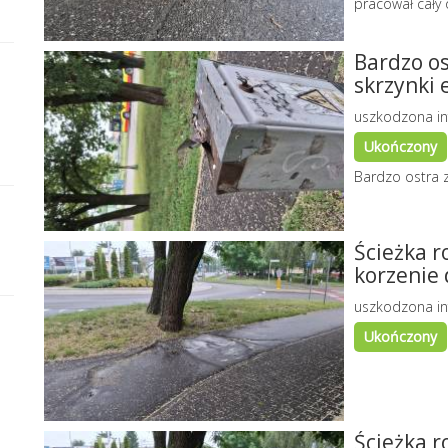
pracował cały 
Bardzo os
skrzynki 
uszkodzona in
Ukończony
Bardzo ostra z
Ścieżka 
korzenie
uszkodzona in
Ukończony
Ścieżka 