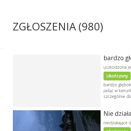
ZGŁOSZENIA (980)
bardzo gł
uszkodzona je
Ukończony
bardzo głęboka
jadąc w kieru
szczególnie dl
Nie dział
niedziałające o