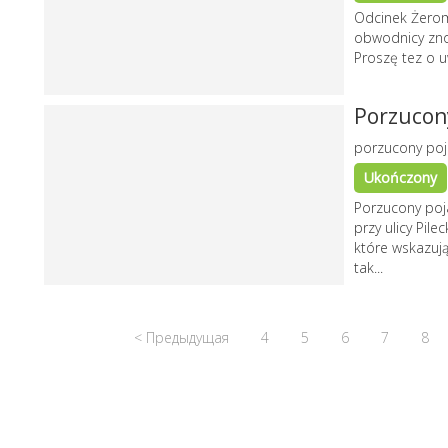
Odcinek Żerom
obwodnicy zno
Proszę tez o 
Porzucon
porzucony po
Ukończony
Porzucony poja
przy ulicy Pil
które wskazują
tak...
< Предыдущая
4
5
6
7
8