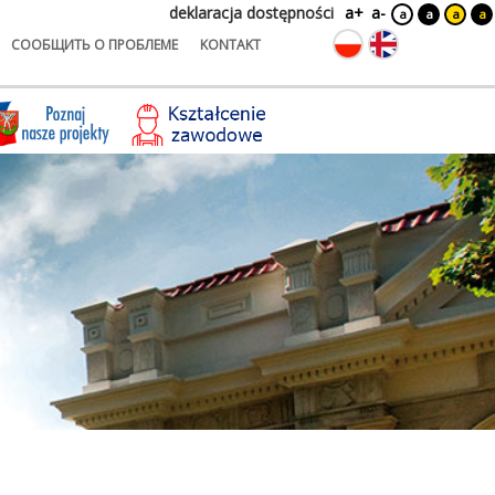
deklaracja dostępności
a+
a-
a
a
a
a
СООБЩИТЬ О ПРОБЛЕМЕ
KONTAKT